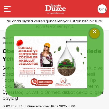
Giriş
Yap
Şu anda piyasa verileri güncelleniyor. Lütfen kısa bir süre
sonra tekrar deneyiniz.
×
ANASAYFA
GÜNDEM
Obezite Hastalığı ile Mücadelede Yeni Nesil İlaçlar
Obezite Hastalığı ile Mücadelede
Yeni Nesil İlaçlar
Son yıllarda dünya genelinde artan aşırı kilo ve
obezite ile mücadelede kullanılan yeni nesil
ilaçların etkisi üzerine Düzce Üniversitesi Tıp
Fakültesi İç Hastalıkları Anabilim Dalı Öğretim
Üyesi Doç. Dr. Attila Önmez, dikkat çekici bilgiler
paylaştı.
19.02.2025 17:58
Güncellenme :
19.02.2025 18:00