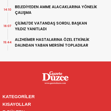
BELEDİYEDEN AMME ALACAKLARINA YÖNELİK
14:10
ÇALIŞMA
ÇİLİMLİ’DE VATANDAŞ SORDU, BAŞKAN
16:07
YILDIZ YANITLADI
ALZHEİMER HASTALARINA ÖZEL ETKİNLİK
15:44
DALINDAN YABAN MERSİNİ TOPLADILAR
KATEGORİLER
Menü seçimi yapın. WP-ADMIN → Görünüm → Menüler
KISAYOLLAR
sayfasından menü eşleştirmesi yapınız.