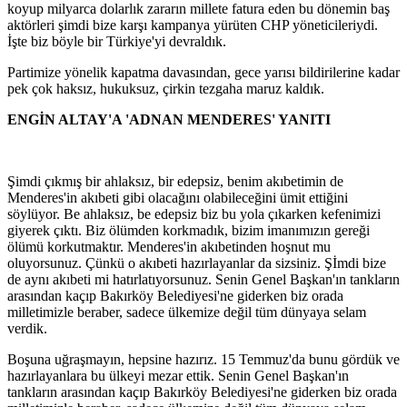
koyup milyarca dolarlık zararın millete fatura eden bu dönemin baş
aktörleri şimdi bize karşı kampanya yürüten CHP yöneticileriydi.
İşte biz böyle bir Türkiye'yi devraldık.
Partimize yönelik kapatma davasından, gece yarısı bildirilerine kadar
pek çok haksız, hukuksuz, çirkin tezgaha maruz kaldık.
ENGİN ALTAY'A 'ADNAN MENDERES' YANITI
Şimdi çıkmış bir ahlaksız, bir edepsiz, benim akıbetimin de
Menderes'in akıbeti gibi olacağını olabileceğini ümit ettiğini
söylüyor. Be ahlaksız, be edepsiz biz bu yola çıkarken kefenimizi
giyerek çıktı. Biz ölümden korkmadık, bizim imanımızın gereği
ölümü korkutmaktır. Menderes'in akıbetinden hoşnut mu
oluyorsunuz. Çünkü o akıbeti hazırlayanlar da sizsiniz. Şİmdi bize
de aynı akıbeti mi hatırlatıyorsunuz. Senin Genel Başkan'ın tankların
arasından kaçıp Bakırköy Belediyesi'ne giderken biz orada
milletimizle beraber, sadece ülkemize değil tüm dünyaya selam
verdik.
Boşuna uğraşmayın, hepsine hazırız. 15 Temmuz'da bunu gördük ve
hazırlayanlara bu ülkeyi mezar ettik. Senin Genel Başkan'ın
tankların arasından kaçıp Bakırköy Belediyesi'ne giderken biz orada