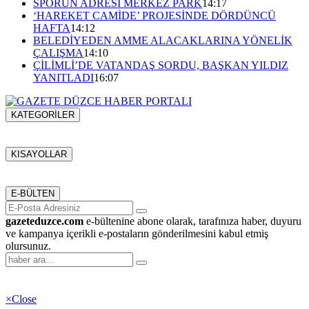
SPORUN ADRESİ MERKEZ PARK
14:17
‘HAREKET CAMİDE’ PROJESİNDE DÖRDÜNCÜ
HAFTA
14:12
BELEDİYEDEN AMME ALACAKLARINA YÖNELİK
ÇALIŞMA
14:10
ÇİLİMLİ’DE VATANDAŞ SORDU, BAŞKAN YILDIZ
YANITLADI
16:07
KATEGORİLER
Menü seçimi yapın. WP-ADMIN → Görünüm → Menüler
sayfasından menü eşleştirmesi yapınız.
KISAYOLLAR
Menü seçimi yapın. WP-ADMIN → Görünüm → Menüler
sayfasından menü eşleştirmesi yapınız.
E-BÜLTEN
gazeteduzce.com
e-bültenine abone olarak, tarafınıza haber, duyuru
ve kampanya içerikli e-postaların gönderilmesini kabul etmiş
olursunuz.
×
Close