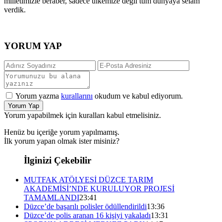
milletimizle beraber, sadece ülkemize değil tüm dünyaya selam
verdik.
YORUM YAP
Yorum yazma
kurallarını
okudum ve kabul ediyorum.
Yorum Yap
Yorum yapabilmek için kuralları kabul etmelisiniz.
Henüz bu içeriğe yorum yapılmamış.
İlk yorum yapan olmak ister misiniz?
İlginizi Çekebilir
MUTFAK ATÖLYESİ DÜZCE TARIM
AKADEMİSİ’NDE KURULUYOR PROJESİ
TAMAMLANDI
23:41
Düzce’de başarılı polisler ödüllendirildi
13:36
Düzce’de polis aranan 16 kişiyi yakaladı
13:31