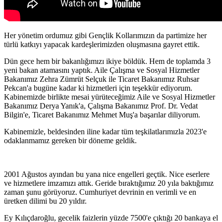
Her yönetim ordumuz gibi Gençlik Kollarımızın da partimize her
türlü katkıyı yapacak kardeşlerimizden oluşmasına gayret ettik.
Dün gece hem bir bakanlığımızı ikiye böldük. Hem de toplamda 3
yeni bakan atamasını yaptık. Aile Çalışma ve Sosyal Hizmetler
Bakanımız Zehra Zümrüt Selçuk ile Ticaret Bakanımız Ruhsar
Pekcan'a bugüne kadar ki hizmetleri için teşekkür ediyorum.
Kabinemizde birlikte mesai yürüteceğimiz Aile ve Sosyal Hizmetler
Bakanımız Derya Yanık'a, Çalışma Bakanımız Prof. Dr. Vedat
Bilgin'e, Ticaret Bakanımız Mehmet Muş'a başarılar diliyorum.
Kabinemizle, beldesinden iline kadar tüm teşkilatlarımızla 2023'e
odaklanmamız gereken bir döneme geldik.
2001 Ağustos ayından bu yana nice engelleri geçtik. Nice eserlere
ve hizmetlere imzamızı attık. Geride bıraktığımız 20 yıla baktığımız
zaman şunu görüyoruz. Cumhuriyet devrinin en verimli ve en
üretken dilimi bu 20 yıldır.
Ey Kılıçdaroğlu, gecelik faizlerin yüzde 7500'e çıktığı 20 bankaya el