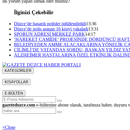
İlk yorum yapan olmak ister misiniz?
İlginizi Çekebilir
Düzce’de başarılı polisler ödüllendirildi
13:36
Düzce’de polis aranan 16 kişiyi yakaladı
13:31
SPORUN ADRESİ MERKEZ PARK
14:17
‘HAREKET CAMİDE’ PROJESİNDE DÖRDÜNCÜ HAF
BELEDİYEDEN AMME ALACAKLARINA YÖNELİK Ç
ÇİLİMLİ’DE VATANDAŞ SORDU, BAŞKAN YILDIZ YA
ALZHEİMER HASTALARINA ÖZEL ETKİNLİK DALIN
KATEGORİLER
Menü seçimi yapın. WP-ADMIN → Görünüm → Menüler sayfasından 
KISAYOLLAR
Menü seçimi yapın. WP-ADMIN → Görünüm → Menüler sayfasından 
E-BÜLTEN
gazeteduzce.com
e-bültenine abone olarak, tarafınıza haber, duyuru 
×
Close