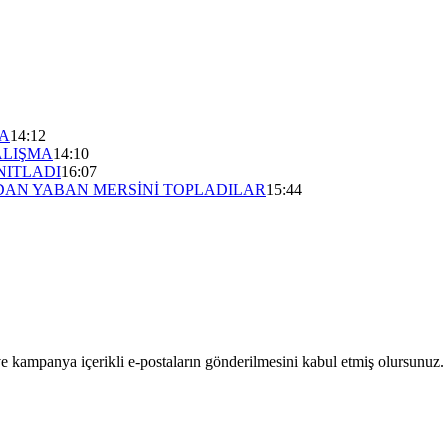
TA
14:12
ALIŞMA
14:10
NITLADI
16:07
DAN YABAN MERSİNİ TOPLADILAR
15:44
menü eşleştirmesi yapınız.
menü eşleştirmesi yapınız.
ve kampanya içerikli e-postaların gönderilmesini kabul etmiş olursunuz.