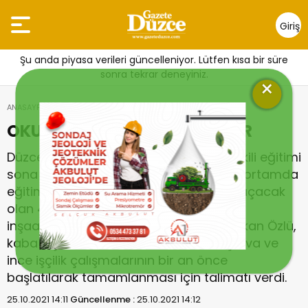
Giriş
Yap
Şu anda piyasa verileri güncelleniyor. Lütfen kısa bir süre
sonra tekrar deneyiniz.
×
ANASAYFA
Genel
OKUL İNŞAATI HIZLA İLERLİYOR
OKUL İNŞAATI HIZLA İLERLİYOR
Düzce Belediye Başkanı Dr. Faruk Özlü, ikili eğitimi
sona erdirecek, öğrencilerin sağlıklı bir ortamda
eğitimlerini sürdürebilmelerinin önünü açacak
olan 48 derslikli Kasım Aktaş Ortaokulu
inşaatında incelemelerde bulundu. Başkan Özlü,
kaba inşaatı tamamlanan okulun, dış sıva ve
ince işçilik çalışmalarının bir an önce
başlatılarak tamamlanması için talimatı verdi.
25.10.2021 14:11
Güncellenme :
25.10.2021 14:12