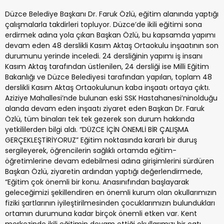
Düzce Belediye Başkanı Dr. Faruk Özlü, eğitim alanında yaptığı
çalışmalarla takdirleri topluyor. Düzce’de ikili eğitimi sona
erdirmek adına yola çıkan Başkan Özlü, bu kapsamda yapımı
devam eden 48 derslikli Kasım Aktaş Ortaokulu inşaatının son
durumunu yerinde inceledi. 24 dersliğinin yapımı iş insanı
Kasım Aktaş tarafından üstlenilen, 24 dersliği ise Milli Eğitim
Bakanlığı ve Düzce Belediyesi tarafından yapılan, toplam 48
derslikli Kasım Aktaş Ortaokulunun kaba inşaatı ortaya çıktı.
Aziziye Mahallesi’nde bulunan eski SSK Hastahanesi’ninolduğu
alanda devam eden inşaatı ziyaret eden Başkan Dr. Faruk
Özlü, tüm binaları tek tek gezerek son durum hakkında
yetkililerden bilgi aldı.
“DÜZCE İÇİN ÖNEMLİ BİR ÇALIŞMA
GERÇEKLEŞTİRİYORUZ”
Eğitim noktasında kararlı bir duruş
sergileyerek, öğrencilerin sağlıklı ortamda eğitim-
öğretimlerine devam edebilmesi adına girişimlerini sürdüren
Başkan Özlü, ziyaretin ardından yaptığı değerlendirmede,
“Eğitim çok önemli bir konu. Anasınıfından başlayarak
geleceğimizi şekillendiren en önemli kurum olan okullarımızın
fiziki şartlarının iyileştirilmesinden çocuklarımızın bulundukları
ortamın durumuna kadar birçok önemli etken var. Kent