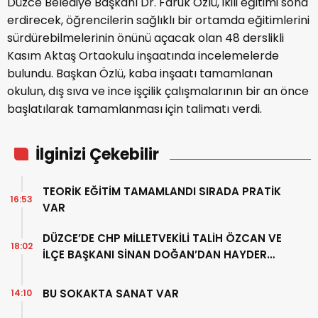
Düzce Belediye Başkanı Dr. Faruk Özlü, ikili eğitimi sona
erdirecek, öğrencilerin sağlıklı bir ortamda eğitimlerini
sürdürebilmelerinin önünü açacak olan 48 derslikli
Kasım Aktaş Ortaokulu inşaatında incelemelerde
bulundu. Başkan Özlü, kaba inşaatı tamamlanan
okulun, dış sıva ve ince işçilik çalışmalarının bir an önce
başlatılarak tamamlanması için talimatı verdi.
İlginizi Çekebilir
TEORİK EĞİTİM TAMAMLANDI SIRADA PRATİK
16:53
VAR
DÜZCE’DE CHP MİLLETVEKİLİ TALİH ÖZCAN VE
18:02
İLÇE BAŞKANI SİNAN DOĞAN’DAN HAYDER
DERNEĞİ’NE ZİYARET
BU SOKAKTA SANAT VAR
14:10