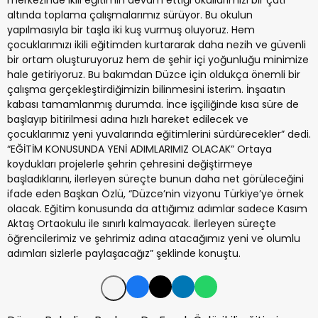
merkezinde ikili eğitimin devam ettiği okullarımızı bir çatı
altında toplama çalışmalarımız sürüyor. Bu okulun
yapılmasıyla bir taşla iki kuş vurmuş oluyoruz. Hem
çocuklarımızı ikili eğitimden kurtararak daha nezih ve güvenli
bir ortam oluşturuyoruz hem de şehir içi yoğunluğu minimize
hale getiriyoruz. Bu bakımdan Düzce için oldukça önemli bir
çalışma gerçekleştirdiğimizin bilinmesini isterim. İnşaatın
kabası tamamlanmış durumda. İnce işçiliğinde kısa süre de
başlayıp bitirilmesi adına hızlı hareket edilecek ve
çocuklarımız yeni yuvalarında eğitimlerini sürdürecekler” dedi.
“EĞİTİM KONUSUNDA YENİ ADIMLARIMIZ OLACAK”
Ortaya
koydukları projelerle şehrin çehresini değiştirmeye
başladıklarını, ilerleyen süreçte bunun daha net görüleceğini
ifade eden Başkan Özlü, “Düzce’nin vizyonu Türkiye’ye örnek
olacak. Eğitim konusunda da attığımız adımlar sadece Kasım
Aktaş Ortaokulu ile sınırlı kalmayacak. İlerleyen süreçte
öğrencilerimiz ve şehrimiz adına atacağımız yeni ve olumlu
adımları sizlerle paylaşacağız” şeklinde konuştu.