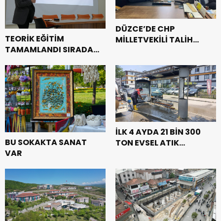
DÜZCE’DE CHP
TEORİK EĞİTİM
MİLLETVEKİLİ TALİH
TAMAMLANDI SIRADA
ÖZCAN VE İLÇE BAŞKANI
PRATİK VAR
SİNAN DOĞAN’DAN
HAYDER DERNEĞİ’NE
ZİYARET
İLK 4 AYDA 21 BİN 300
BU SOKAKTA SANAT
TON EVSEL ATIK
VAR
TOPLANDI