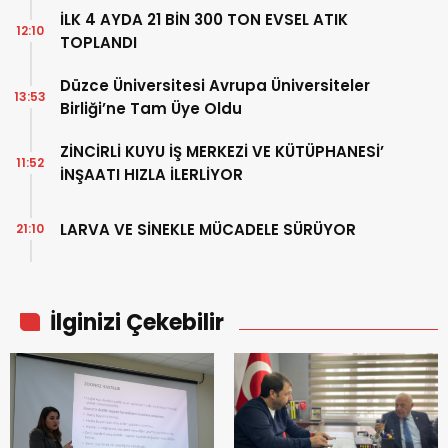
İLK 4 AYDA 21 BİN 300 TON EVSEL ATIK
12:10
TOPLANDI
Düzce Üniversitesi Avrupa Üniversiteler
13:53
Birliği’ne Tam Üye Oldu
ZİNCİRLİ KUYU İŞ MERKEZİ VE KÜTÜPHANESİ’
11:52
İNŞAATI HIZLA İLERLİYOR
LARVA VE SİNEKLE MÜCADELE SÜRÜYOR
21:10
İlginizi Çekebilir