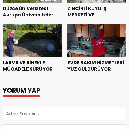
Düzce Üniversitesi
ZİNCİRLİ KUYU İŞ
Avrupa Üniversiteler
MERKEZİ VE
Birliği’ne Tam Üye Oldu
KÜTÜPHANESİ’ İNŞAATI
HIZLA İLERLİYOR
EVDE BAKIM HİZMETLERİ
LARVA VE SİNEKLE
YÜZ GÜLDÜRÜYOR
MÜCADELE SÜRÜYOR
YORUM YAP