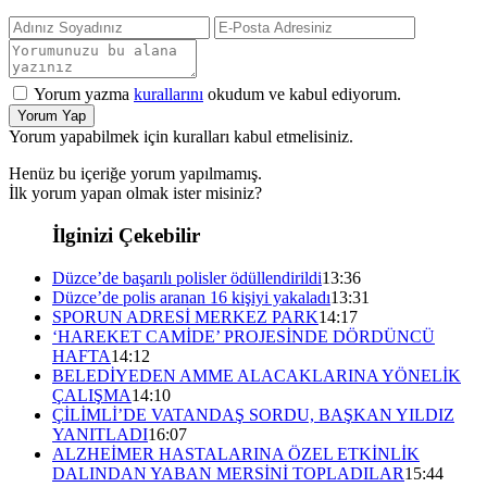
Yorum yazma
kurallarını
okudum ve kabul ediyorum.
Yorum Yap
Yorum yapabilmek için kuralları kabul etmelisiniz.
Henüz bu içeriğe yorum yapılmamış.
İlk yorum yapan olmak ister misiniz?
İlginizi Çekebilir
Düzce’de başarılı polisler ödüllendirildi
13:36
Düzce’de polis aranan 16 kişiyi yakaladı
13:31
SPORUN ADRESİ MERKEZ PARK
14:17
‘HAREKET CAMİDE’ PROJESİNDE DÖRDÜNCÜ
HAFTA
14:12
BELEDİYEDEN AMME ALACAKLARINA YÖNELİK
ÇALIŞMA
14:10
ÇİLİMLİ’DE VATANDAŞ SORDU, BAŞKAN YILDIZ
YANITLADI
16:07
ALZHEİMER HASTALARINA ÖZEL ETKİNLİK
DALINDAN YABAN MERSİNİ TOPLADILAR
15:44