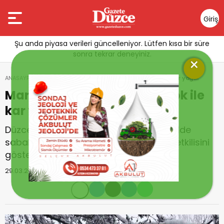
Giriş
Yap
Şu anda piyasa verileri güncelleniyor. Lütfen kısa bir süre
sonra tekrar deneyiniz.
×
ANASAYFA
GÜNDEM
Mart kapıdan baktırdı! Birçok ile kar yağdı
Mart kapıdan baktırdı! Birçok ile
kar yağdı
Düzce ve İstanbul, Ankara dahil birçok ilde
sabah saatlerinden itibaren kar yağışı etkilisini
gösteriyor.
29.03.2023 17:29
Güncellenme :
29.03.2023 17:31