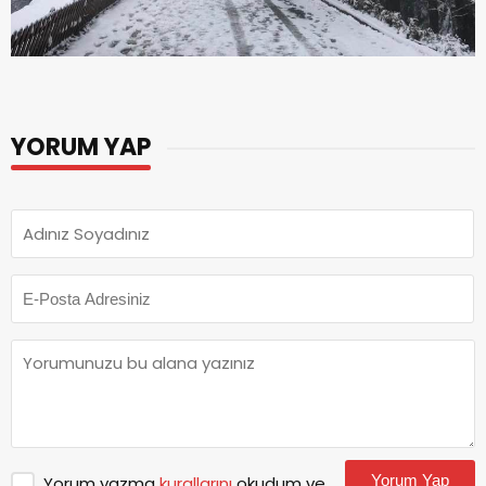
YORUM YAP
Yorum Yap
Yorum yazma
kurallarını
okudum ve