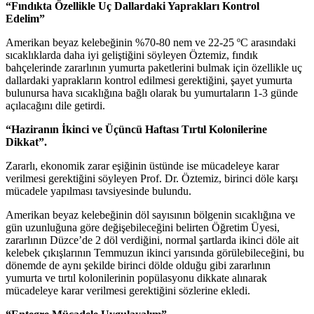
“Fındıkta Özellikle Uç Dallardaki Yaprakları Kontrol
Edelim”
Amerikan beyaz kelebeğinin %70-80 nem ve 22-25 ºC arasındaki
sıcaklıklarda daha iyi geliştiğini söyleyen Öztemiz, fındık
bahçelerinde zararlının yumurta paketlerini bulmak için özellikle uç
dallardaki yaprakların kontrol edilmesi gerektiğini, şayet yumurta
bulunursa hava sıcaklığına bağlı olarak bu yumurtaların 1-3 günde
açılacağını dile getirdi.
“Haziranın İkinci ve Üçüncü Haftası Tırtıl Kolonilerine
Dikkat”.
Zararlı, ekonomik zarar eşiğinin üstünde ise mücadeleye karar
verilmesi gerektiğini söyleyen Prof. Dr. Öztemiz, birinci döle karşı
mücadele yapılması tavsiyesinde bulundu.
Amerikan beyaz kelebeğinin döl sayısının bölgenin sıcaklığına ve
gün uzunluğuna göre değişebileceğini belirten Öğretim Üyesi,
zararlının Düzce’de 2 döl verdiğini, normal şartlarda ikinci döle ait
kelebek çıkışlarının Temmuzun ikinci yarısında görülebileceğini, bu
dönemde de aynı şekilde birinci dölde olduğu gibi zararlının
yumurta ve tırtıl kolonilerinin popülasyonu dikkate alınarak
mücadeleye karar verilmesi gerektiğini sözlerine ekledi.