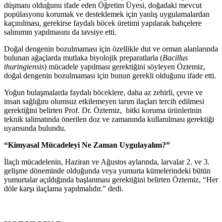
düşmanı olduğunu ifade eden Öğretim Üyesi, doğadaki mevcut
popülasyonu korumak ve desteklemek için yanlış uygulamalardan
kaçınılması, gerekirse faydalı böcek üretimi yapılarak bahçelere
salınımın yapılmasını da tavsiye etti.
Doğal dengenin bozulmaması için özellikle dut ve orman alanlarında
bulunan ağaçlarda mutlaka biyolojik preparatlarla (
Bacillus
thuringiensis
) mücadele yapılması gerektiğini söyleyen Öztemiz,
doğal dengenin bozulmaması için bunun gerekli olduğunu ifade etti.
Yoğun bulaşmalarda faydalı böceklere, daha az zehirli, çevre ve
insan sağlığını olumsuz etkilemeyen tarım ilaçları tercih edilmesi
gerektiğini belirten Prof. Dr. Öztemiz, bitki koruma ürünlerinin
teknik talimatında önerilen doz ve zamanında kullanılması gerektiği
uyarısında bulundu.
“Kimyasal Mücadeleyi Ne Zaman Uygulayalım?”
İlaçlı mücadelenin, Haziran ve Ağustos aylarında, larvalar 2. ve 3.
gelişme döneminde olduğunda veya yumurta kümelerindeki bütün
yumurtalar açıldığında başlanması gerektiğini belirten Öztemiz, “Her
döle karşı ilaçlama yapılmalıdır.” dedi.