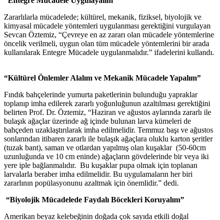
“Entegre Mücadele Uygulayalım”
Zararlılarla mücadelede; kültürel, mekanik, fiziksel, biyolojik ve
kimyasal mücadele yöntemleri uygulanması gerektiğini vurgulayan
Sevcan Öztemiz, “Çevreye en az zararı olan mücadele yöntemlerine
öncelik verilmeli, uygun olan tüm mücadele yöntemlerini bir arada
kullanılarak Entegre Mücadele uygulanmalıdır.” ifadelerini kullandı.
“Kültürel Önlemler Alalım ve Mekanik Mücadele Yapalım”
Fındık bahçelerinde yumurta paketlerinin bulunduğu yapraklar
toplanıp imha edilerek zararlı yoğunluğunun azaltılması gerektiğini
belirten Prof. Dr. Öztemiz, “Haziran ve ağustos aylarında zararlı ile
bulaşık ağaçlar üzerinde ağ içinde bulunan larva kümeleri de
bahçeden uzaklaştırılarak imha edilmelidir. Temmuz başı ve ağustos
sonlarından itibaren zararlı ile bulaşık ağaçlara oluklu karton şeritler
(tuzak bant), saman ve otlardan yapılmış olan kuşaklar (50-60cm
uzunluğunda ve 10 cm eninde) ağaçların gövdelerinde bir veya iki
yere iple bağlanmalıdır. Bu kuşaklar pupa olmak için toplanan
larvalarla beraber imha edilmelidir. Bu uygulamaların her biri
zararlının popülasyonunu azaltmak için önemlidir.” dedi.
“Biyolojik Mücadelede Faydalı Böcekleri Koruyalım”
Amerikan beyaz kelebeğinin doğada çok sayıda etkili doğal