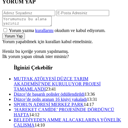
YORUM YAP
Yorum yazma
kurallarını
okudum ve kabul ediyorum.
Yorum Yap
Yorum yapabilmek için kuralları kabul etmelisiniz.
Henüz bu içeriğe yorum yapılmamış.
İlk yorum yapan olmak ister misiniz?
İlginizi Çekebilir
MUTFAK ATÖLYESİ DÜZCE TARIM
AKADEMİSİ’NDE KURULUYOR PROJESİ
TAMAMLANDI
23:41
Düzce’de başarılı polisler ödüllendirildi
13:36
Düzce’de polis aranan 16 kişiyi yakaladı
13:31
SPORUN ADRESİ MERKEZ PARK
14:17
‘HAREKET CAMİDE’ PROJESİNDE DÖRDÜNCÜ
HAFTA
14:12
BELEDİYEDEN AMME ALACAKLARINA YÖNELİK
ÇALIŞMA
14:10