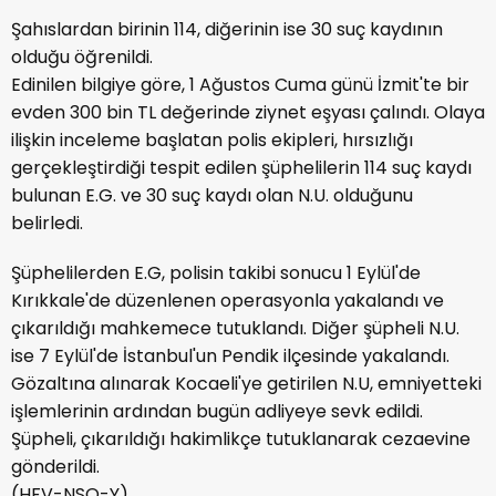
Şahıslardan birinin 114, diğerinin ise 30 suç kaydının
olduğu öğrenildi.
Edinilen bilgiye göre, 1 Ağustos Cuma günü İzmit'te bir
evden 300 bin TL değerinde ziynet eşyası çalındı. Olaya
ilişkin inceleme başlatan polis ekipleri, hırsızlığı
gerçekleştirdiği tespit edilen şüphelilerin 114 suç kaydı
bulunan E.G. ve 30 suç kaydı olan N.U. olduğunu
belirledi.
Şüphelilerden E.G, polisin takibi sonucu 1 Eylül'de
Kırıkkale'de düzenlenen operasyonla yakalandı ve
çıkarıldığı mahkemece tutuklandı. Diğer şüpheli N.U.
ise 7 Eylül'de İstanbul'un Pendik ilçesinde yakalandı.
Gözaltına alınarak Kocaeli'ye getirilen N.U, emniyetteki
işlemlerinin ardından bugün adliyeye sevk edildi.
Şüpheli, çıkarıldığı hakimlikçe tutuklanarak cezaevine
gönderildi.
(HFV-NSO-Y)