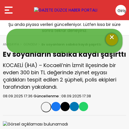
Giriş
Yap
Şu anda piyasa verileri güncelleniyor. Lütfen kısa bir süre
sonra tekrar deneyiniz.
×
ANASAYFA
GÜNDEM
Ev soyanların sabıka kaydı şaşırttı
Ev soyanların sabıka kaydı şaşırttı
KOCAELİ (İHA) – Kocaeli’nin İzmit ilçesinde bir
evden 300 bin TL değerinde ziynet eşyası
çaldıkları tespit edilen 2 şüpheli, polis ekipleri
tarafından yakalandı.
08.09.2025 17:36
Güncellenme :
08.09.2025 17:38