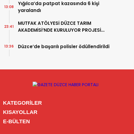
Yığılca’da patpat kazasında 6 kişi
13:08
yaralandı
MUTFAK ATÖLYESİ DÜZCE TARIM
23:41
AKADEMİSİ’NDE KURULUYOR PROJESİ
TAMAMLANDI
Düzce’de başarılı polisler ödüllendirildi
13:36
KATEGORİLER
Menü seçimi yapın. WP-ADMIN → Görünüm → Menüler
KISAYOLLAR
sayfasından menü eşleştirmesi yapınız.
Menü seçimi yapın. WP-ADMIN → Görünüm → Menüler
E-BÜLTEN
sayfasından menü eşleştirmesi yapınız.