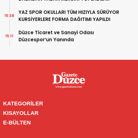
YAZ SPOR OKULLARI TÜM HIZIYLA SÜRÜYOR
15:38
KURSİYERLERE FORMA DAĞITIMI YAPILDI
Düzce Ticaret ve Sanayi Odası
15:11
Düzcespor’un Yanında
KATEGORİLER
Menü seçimi yapın. WP-ADMIN → Görünüm → Menüler
KISAYOLLAR
sayfasından menü eşleştirmesi yapınız.
Menü seçimi yapın. WP-ADMIN → Görünüm → Menüler
E-BÜLTEN
sayfasından menü eşleştirmesi yapınız.