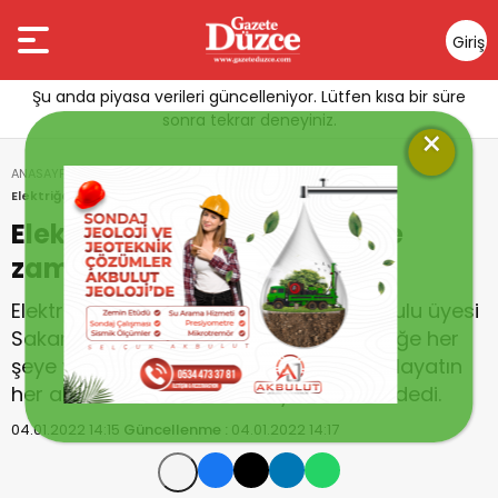
Giriş
Yap
Şu anda piyasa verileri güncelleniyor. Lütfen kısa bir süre
sonra tekrar deneyiniz.
×
ANASAYFA
GÜNDEM
Elektriğe zam, iğneden ipliğe zamları tetikleyecek
Elektriğe zam, iğneden ipliğe
zamları tetikleyecek
Elektrik Mühendisleri Odası Yönetim Kurulu üyesi
Sakarya, elektrik zammının ‘iğneden ipliğe her
şeye yansıyacağını’ söyledi. Sakarya, “Hayatın
her alanında domino etkisi yaratacak” dedi.
04.01.2022 14:15
Güncellenme :
04.01.2022 14:17