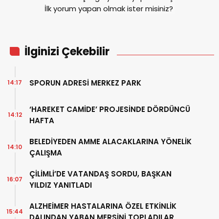
İlk yorum yapan olmak ister misiniz?
İlginizi Çekebilir
SPORUN ADRESİ MERKEZ PARK
14:17
‘HAREKET CAMİDE’ PROJESİNDE DÖRDÜNCÜ
14:12
HAFTA
BELEDİYEDEN AMME ALACAKLARINA YÖNELİK
14:10
ÇALIŞMA
ÇİLİMLİ’DE VATANDAŞ SORDU, BAŞKAN
16:07
YILDIZ YANITLADI
ALZHEİMER HASTALARINA ÖZEL ETKİNLİK
15:44
DALINDAN YABAN MERSİNİ TOPLADILAR