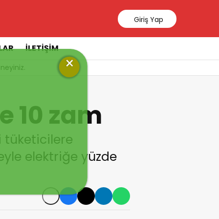
Giriş Yap
LAR
İLETİŞİM
×
neyiniz.
de 10 zam
 tüketicilere
eyle elektriğe yüzde