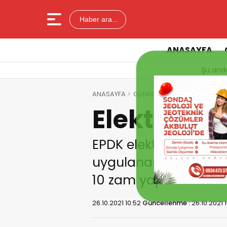
Haber ara...
ANASAYFA
Şu anda
ANASAYFA
GÜNDEM
Elektriğe sessiz
Elektriğe 
EPDK elektrik tedarik
uygulanan ve son kayn
10 zam yaptı.
26.10.2021 10:52
Güncellenme :
26.10.2021 