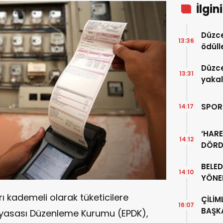
İlgin
Düzce
13:36
ödüll
Düzce
13:31
yakal
SPOR
14:17
‘HARE
14:12
DÖRD
BELE
14:10
YÖNE
arı kademeli olarak tüketicilere
ÇİLİM
16:07
BAŞKA
iyasası Düzenleme Kurumu (EPDK),