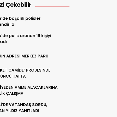
izi Çekebilir
’de başarılı polisler
endirildi
’de polis aranan 16 kişiyi
adı
UN ADRESİ MERKEZ PARK
KET CAMİDE’ PROJESİNDE
ÜNCÜ HAFTA
DİYEDEN AMME ALACAKLARINA
LİK ÇALIŞMA
Lİ’DE VATANDAŞ SORDU,
N YILDIZ YANITLADI