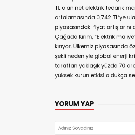
TL olan net elektrik tedarik mal
ortalamasında 0,742 TL’ye ulaş
piyasasındaki fiyat artışları
Çağada Kırım, “Elektrik maliy
kırıyor. Ülkemiz piyasasında öze
şekli nedeniyle global enerji kr
taraftan yaklaşık yüzde 70 or
yüksek kurun etkisi oldukça se
YORUM YAP