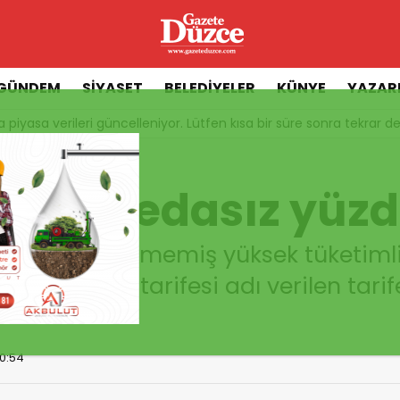
GÜNDEM
SİYASET
BELEDİYELER
KÜNYE
YAZAR
 piyasa verileri güncelleniyor. Lütfen kısa bir süre sonra tekrar de
 sedasız yüzde 10 zam
sessiz sedasız yüz
çisini değiştirmemiş yüksek tüketimli
ak tedarik tarifesi adı verilen tarif
10:54