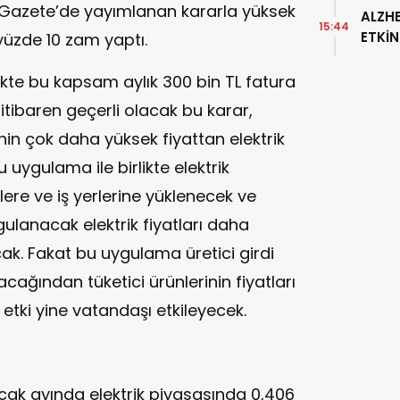
Gazete’de yayımlanan kararla yüksek
ALZH
15:44
ETKİN
 yüzde 10 zam yaptı.
TOPL
likte bu kapsam aylık 300 bin TL fatura
itibaren geçerli olacak bu karar,
inin çok daha yüksek fiyattan elektrik
uygulama ile birlikte elektrik
ilere ve iş yerlerine yüklenecek ve
gulanacak elektrik fiyatları daha
cak. Fakat bu uygulama üretici girdi
racağından tüketici ürünlerinin fiyatları
etki yine vatandaşı etkileyecek.
cak ayında elektrik piyasasında 0,406