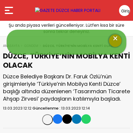
Giriş
Yap
Şu anda piyasa verileri güncelleniyor. Lütfen kısa bir süre
sonra tekrar deneyiniz.
×
ANASAYFA
GÜNDEM
DÜZCE, TÜRKİYE’NİN MOBİLYA KENTİ OLACAK
DÜZCE, TÜRKİYE’NİN MOBİLYA KENTİ
OLACAK
Düzce Belediye Başkanı Dr. Faruk Özlü’nün
girişimleriyle ‘Türkiye’nin Mobilya Kenti Düzce’
başlığı altında düzenlenen ‘Tasarımdan Ticarete
Ahşap Zirvesi’ paydaşların katılımıyla başladı.
13.03.2023 12:12
Güncellenme :
13.03.2023 12:14