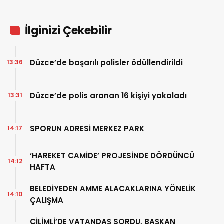
İlginizi Çekebilir
Düzce’de başarılı polisler ödüllendirildi
13:36
Düzce’de polis aranan 16 kişiyi yakaladı
13:31
SPORUN ADRESİ MERKEZ PARK
14:17
‘HAREKET CAMİDE’ PROJESİNDE DÖRDÜNCÜ
14:12
HAFTA
BELEDİYEDEN AMME ALACAKLARINA YÖNELİK
14:10
ÇALIŞMA
ÇİLİMLİ’DE VATANDAŞ SORDU, BAŞKAN