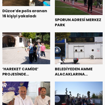
Düzce’de polis aranan
16 kişiyi yakaladı
SPORUN ADRESİ MERKEZ
PARK
‘HAREKET CAMİDE’
BELEDİYEDEN AMME
PROJESİNDE
ALACAKLARINA
DÖRDÜNCÜ HAFTA
YÖNELİK ÇALIŞMA