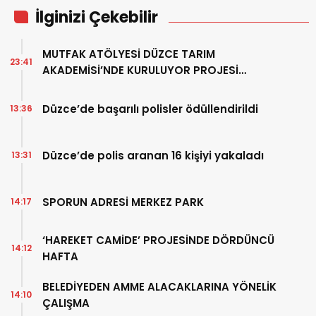
İlginizi Çekebilir
MUTFAK ATÖLYESİ DÜZCE TARIM
23:41
AKADEMİSİ’NDE KURULUYOR PROJESİ
TAMAMLANDI
Düzce’de başarılı polisler ödüllendirildi
13:36
Düzce’de polis aranan 16 kişiyi yakaladı
13:31
SPORUN ADRESİ MERKEZ PARK
14:17
‘HAREKET CAMİDE’ PROJESİNDE DÖRDÜNCÜ
14:12
HAFTA
BELEDİYEDEN AMME ALACAKLARINA YÖNELİK
14:10
ÇALIŞMA