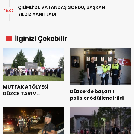
ÇİLİMLİ’DE VATANDAŞ SORDU, BAŞKAN
16:07
YILDIZ YANITLADI
İlginizi Çekebilir
MUTFAK ATÖLYESİ
Düzce’de başarılı
DÜZCE TARIM
polisler ödüllendirildi
AKADEMİSİ’NDE
KURULUYOR PROJESİ
TAMAMLANDI