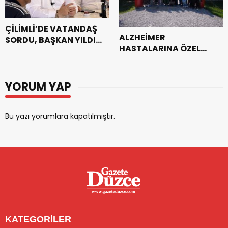
ÇİLİMLİ’DE VATANDAŞ
ALZHEİMER
SORDU, BAŞKAN YILDIZ
HASTALARINA ÖZEL
YANITLADI
ETKİNLİK DALINDAN
YABAN MERSİNİ
TOPLADILAR
YORUM YAP
Bu yazı yorumlara kapatılmıştır.
KATEGORİLER