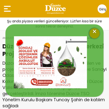
Giriş
Yap
Şu anda piyasa verileri güncelleniyor. Lütfen kısa bir süre
sonra tekrar deneyiniz.
×
ANASAYFA
Genel
Düzce Tarımsal Kalkınma Merkezi Projesi
Düzce Tarımsal Kalkınma Merkezi
Projesi
Düzce Belediyesi tarafından projelendirilen ve
proje ortakları arasında Düzce Ticaret ve Sanayi
Odası’nın da yer aldığı “Düzce Tarımsal
Kalkınma Merkezi Projesi”nin imza töreni Düzce
Valisi Cevdet Atay’ın ev sahipliğinde
gerçekleştirildi. İmza törenine Düzce TSO
Yönetim Kurulu Başkanı Tuncay Şahin de katılım
sağladı