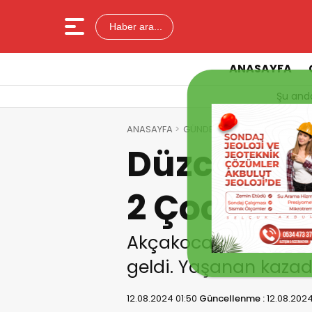
Haber ara...
ANASAYFA
Şu anda
ANASAYFA
GÜNDEM
Düzce –Akçakoca
Düzce –Ak
2 Çocuk Y
Akçakoca yolu üzeri
geldi. Yaşanan kazad
12.08.2024 01:50
Güncellenme :
12.08.2024