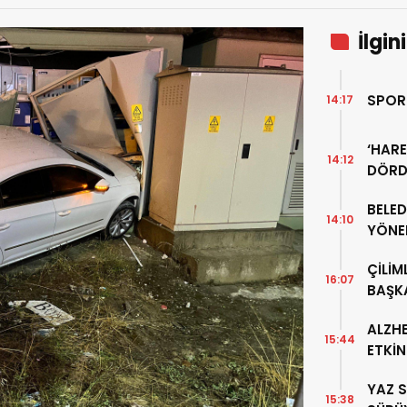
İlgin
SPOR
14:17
‘HARE
14:12
DÖRD
BELE
14:10
YÖNE
ÇİLİM
16:07
BAŞKA
ALZH
15:44
ETKİN
TOPL
YAZ S
15:38