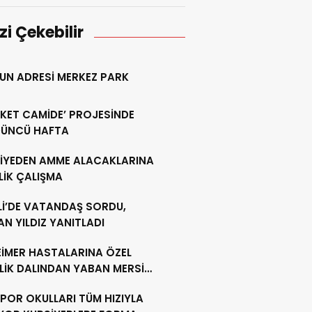
izi Çekebilir
UN ADRESİ MERKEZ PARK
KET CAMİDE’ PROJESİNDE
ÜNCÜ HAFTA
DİYEDEN AMME ALACAKLARINA
LİK ÇALIŞMA
Lİ’DE VATANDAŞ SORDU,
N YILDIZ YANITLADI
EİMER HASTALARINA ÖZEL
LİK DALINDAN YABAN MERSİNİ
ADILAR
POR OKULLARI TÜM HIZIYLA