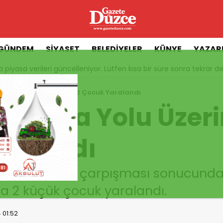
GÜNDEM
SİYASET
BELEDİYELER
KÜNYE
YAZAR
 piyasa verileri güncelleniyor. Lütfen kısa bir süre sonra tekrar de
 Yolu Üzerinde Kaza; 2 Çocuk Yaralandı
çakoca Yolu Üzeri
aralandı
nde iki aracın çarpışması sonucun
a 2 küçük çocuk yaralandı.
 01:52