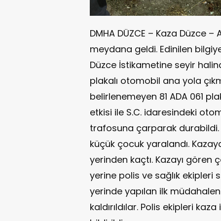
DMHA DÜZCE – Kaza Düzce – A
meydana geldi. Edinilen bilgi
Düzce İstikametine seyir halin
plakalı otomobil ana yola çı
belirlenemeyen 81 ADA 061 plak
etkisi ile S.C. idaresindeki ot
trafosuna çarparak durabildi. A
küçük çocuk yaralandı. Kazay
yerinden kaçtı. Kazayı gören ç
yerine polis ve sağlık ekipleri 
yerinde yapılan ilk müdahale
kaldırıldılar. Polis ekipleri kaza