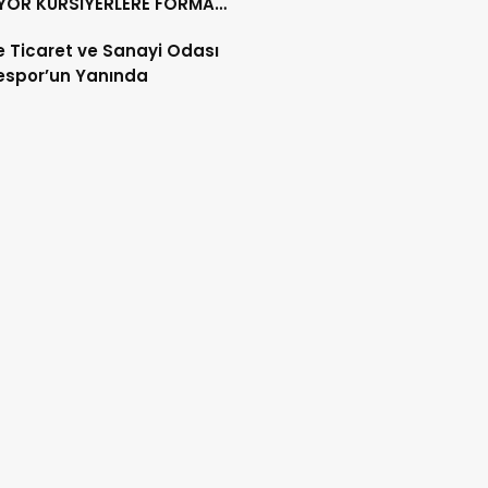
YOR KURSİYERLERE FORMA
IMI YAPILDI
 Ticaret ve Sanayi Odası
espor’un Yanında