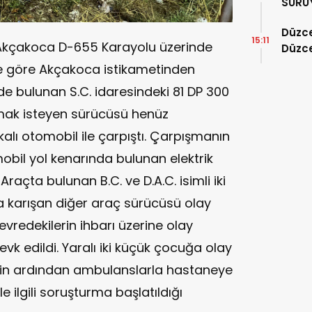
SÜRÜ
DAĞIT
Düzce
15:11
kçakoca D-655 Karayolu üzerinde
Düzc
ye göre Akçakoca istikametinden
de bulunan S.C. idaresindeki 81 DP 300
kmak isteyen sürücüsü henüz
alı otomobil ile çarpıştı. Çarpışmanın
omobil yol kenarında bulunan elektrik
raçta bulunan B.C. ve D.A.C. isimli iki
a karışan diğer araç sürücüsü olay
evredekilerin ihbarı üzerine olay
sevk edildi. Yaralı iki küçük çocuğa olay
nin ardından ambulanslarla hastaneye
 ile ilgili soruşturma başlatıldığı