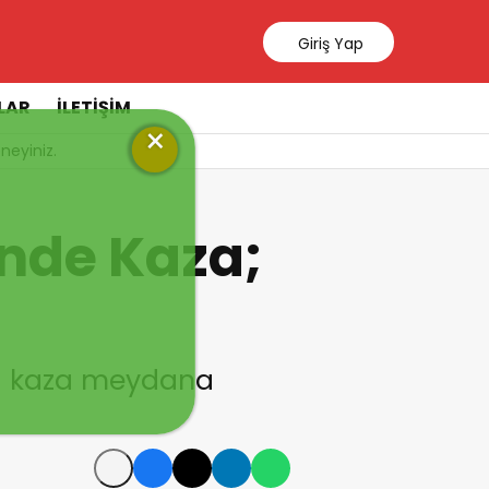
Giriş Yap
LAR
İLETİŞİM
×
neyiniz.
nde Kaza;
da kaza meydana