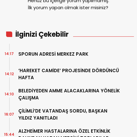
Henüz bu içeriğe yorum yapılmamış.
İlk yorum yapan olmak ister misiniz?
İlginizi Çekebilir
SPORUN ADRESİ MERKEZ PARK
14:17
‘HAREKET CAMİDE’ PROJESİNDE DÖRDÜNCÜ
14:12
HAFTA
BELEDİYEDEN AMME ALACAKLARINA YÖNELİK
14:10
ÇALIŞMA
ÇİLİMLİ’DE VATANDAŞ SORDU, BAŞKAN
16:07
YILDIZ YANITLADI
ALZHEİMER HASTALARINA ÖZEL ETKİNLİK
15:44