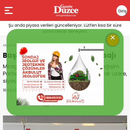
Giriş
Yap
Şu anda piyasa verileri güncelleniyor. Lütfen kısa bir süre
sonra tekrar deneyiniz.
×
ANASAYFA
3. SAYFA
Başkan Çaklı dan kandil mesajı
Başkan Çaklı dan kandil mesajı
Miraç Kandili nedeniyle başta Türkiye Değişim
Partisi Düzce İl Başkanı Hayati Çaklı olmak üzere,
siyasiler kandil mesajı yayımladılar.
10.03.2021 13:58
Güncellenme :
10.03.2021 14:00