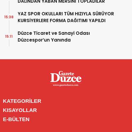
DALINDAN YABAN MERSİNİ TOPLADILAR
YAZ SPOR OKULLARI TÜM HIZIYLA SÜRÜYOR
15:38
KURSİYERLERE FORMA DAĞITIMI YAPILDI
Düzce Ticaret ve Sanayi Odası
15:11
Düzcespor’un Yanında
KATEGORİLER
Menü seçimi yapın. WP-ADMIN → Görünüm → Menüler
KISAYOLLAR
sayfasından menü eşleştirmesi yapınız.
Menü seçimi yapın. WP-ADMIN → Görünüm → Menüler
E-BÜLTEN
sayfasından menü eşleştirmesi yapınız.