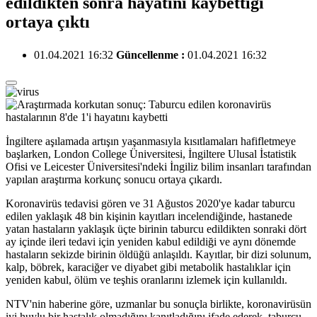
edildikten sonra hayatını kaybettiği
ortaya çıktı
01.04.2021 16:32
Güncellenme :
01.04.2021 16:32
İngiltere aşılamada artışın yaşanmasıyla kısıtlamaları hafifletmeye
başlarken, London College Üniversitesi, İngiltere Ulusal İstatistik
Ofisi ve Leicester Üniversitesi'ndeki İngiliz bilim insanları tarafından
yapılan araştırma korkunç sonucu ortaya çıkardı.
Koronavirüs tedavisi gören ve 31 Ağustos 2020'ye kadar taburcu
edilen yaklaşık 48 bin kişinin kayıtları incelendiğinde, hastanede
yatan hastaların yaklaşık üçte birinin taburcu edildikten sonraki dört
ay içinde ileri tedavi için yeniden kabul edildiği ve aynı dönemde
hastaların sekizde birinin öldüğü anlaşıldı. Kayıtlar, bir dizi solunum,
kalp, böbrek, karaciğer ve diyabet gibi metabolik hastalıklar için
yeniden kabul, ölüm ve teşhis oranlarını izlemek için kullanıldı.
NTV'nin haberine göre, uzmanlar bu sonuçla birlikte, koronavirüsün
iyi huylu bir hastalık olmadığını kanıtladığını ifade ederek, taburcu