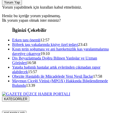
Yorum Yap
Yorum yapabilmek için kuralları kabul etmelisiniz.
Henüz bu içeriğe yorum yapılmamış.
İlk yorum yapan olmak ister misiniz?
İlginizi Çekebilir
Erken tanı önemli
12:57
Böbrek taşı vakalarında kişiye özel tedavi
23:43
Kışın terin soğuması ve ani hareketsizlik kas yaralanmalarına
davetiye çıkarıyor
19:10
Diş Beyazlatmada Doğru Bilinen Yanlışlar ve Uzman
Görüşleri
16:58
Yatağa bağımlı hastalar artık evlerinden çıkmadan rapor
alabilecek
15:57
Obezite Hastalığı ile Mücadelede Yeni Nesil İlaçlar
17:58
Maymun Çiçeği Virüsü (MPOX) Hakkında Bilgilendirmede
Bulundu
13:39
KATEGORİLER
Menü seçimi yapın. WP-ADMIN → Görünüm → Menüler
sayfasından menü eşleştirmesi yapınız.