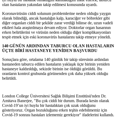
olan hastaların yakından takip edilmesi konusunda uyardı.
Koronavirüsün ciddi solunum problemlerine neden olduğu yaygın
olarak bilindiği, ancak hastalığın kalp, karaciğer ve böbrekler gibi
diğer organları ciddi bir şekilde zarar verdiği bilinse de, uzun vadeli
etkileri hala araştırılmaya devam ediyor. Doktorlar organ hasarının
erken belirtilerini ve virüsün neden olduğu diğer komplikasyonları
tespit etmek için eski koronavirüs hastalarını takip etmeye yöneldi.
140 GÜNÜN ARDINDAN TABURCU OLAN HASTALARIN
ÜÇTE BİRİ HASTANEYE YENİDEN BAŞVURDU
Sonuçlara göre, ortalama 140 günlük bir takip süresinin ardından
hastaneden taburcu edilen hastaların yaklaşık üçte birinin yeniden
hastaneye kaldırıldığı, sekizde birinin ise öldüğü görüldü. Bu
oranların kontrol grubunda görünenden çok daha yüksek olduğu
belirtildi.
London College Üniversitesi Sağlık Bilişimi Enstitüsü'nden Dr.
Amitava Banerjee, "Bu çok ciddi bir durum. Burada kesin olarak
Covid-19’un iyi huylu bir hastalıktan çok uzak olduğunu
gösteriyoruz. Organ bozukluğunu erken teşhis edebilmemiz için
Covid-19 sonrası hastaları izlememiz gerekiyor" ifadelerini kullandı.