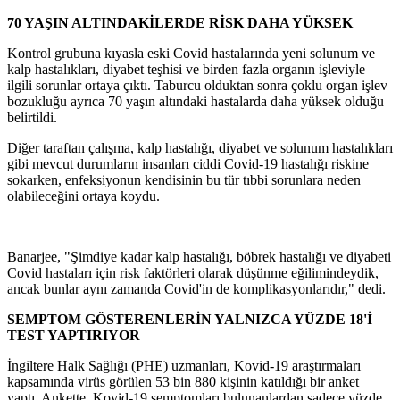
70 YAŞIN ALTINDAKİLERDE RİSK DAHA YÜKSEK
Kontrol grubuna kıyasla eski Covid hastalarında yeni solunum ve
kalp hastalıkları, diyabet teşhisi ve birden fazla organın işleviyle
ilgili sorunlar ortaya çıktı. Taburcu olduktan sonra çoklu organ işlev
bozukluğu ayrıca 70 yaşın altındaki hastalarda daha yüksek olduğu
belirtildi.
Diğer taraftan çalışma, kalp hastalığı, diyabet ve solunum hastalıkları
gibi mevcut durumların insanları ciddi Covid-19 hastalığı riskine
sokarken, enfeksiyonun kendisinin bu tür tıbbi sorunlara neden
olabileceğini ortaya koydu.
Banarjee, "Şimdiye kadar kalp hastalığı, böbrek hastalığı ve diyabeti
Covid hastaları için risk faktörleri olarak düşünme eğilimindeydik,
ancak bunlar aynı zamanda Covid'in de komplikasyonlarıdır," dedi.
SEMPTOM GÖSTERENLERİN YALNIZCA YÜZDE 18'İ
TEST YAPTIRIYOR
İngiltere Halk Sağlığı (PHE) uzmanları, Kovid-19 araştırmaları
kapsamında virüs görülen 53 bin 880 kişinin katıldığı bir anket
yaptı. Ankette, Kovid-19 semptomları bulunanlardan sadece yüzde