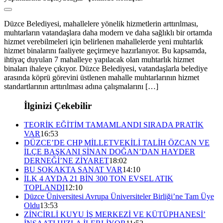
Düzce Belediyesi, mahallelere yönelik hizmetlerin arttırılması,
muhtarların vatandaşlara daha modern ve daha sağlıklı bir ortamda
hizmet verebilmeleri için belirlenen mahallelerde yeni muhtarlık
hizmet binalarını faaliyete geçirmeye hazırlanıyor. Bu kapsamda,
ihtiyaç duyulan 7 mahalleye yapılacak olan muhtarlık hizmet
binaları ihaleye çıkıyor. Düzce Belediyesi, vatandaşlarla belediye
arasında köprü görevini üstlenen mahalle muhtarlarının hizmet
standartlarının arttırılması adına çalışmalarını […]
İlginizi Çekebilir
TEORİK EĞİTİM TAMAMLANDI SIRADA PRATİK
VAR
16:53
DÜZCE’DE CHP MİLLETVEKİLİ TALİH ÖZCAN VE
İLÇE BAŞKANI SİNAN DOĞAN’DAN HAYDER
DERNEĞİ’NE ZİYARET
18:02
BU SOKAKTA SANAT VAR
14:10
İLK 4 AYDA 21 BİN 300 TON EVSEL ATIK
TOPLANDI
12:10
Düzce Üniversitesi Avrupa Üniversiteler Birliği’ne Tam Üye
Oldu
13:53
ZİNCİRLİ KUYU İŞ MERKEZİ VE KÜTÜPHANESİ’