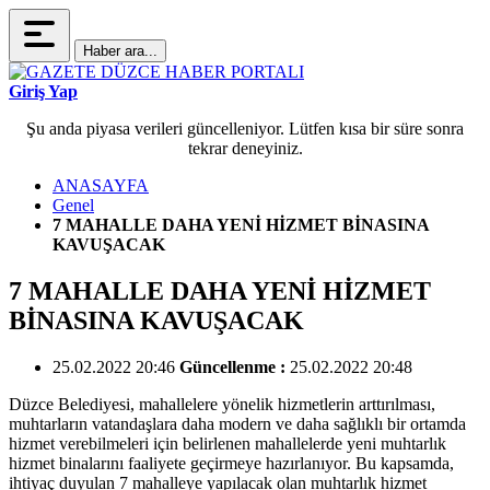
Haber ara...
Giriş Yap
Şu anda piyasa verileri güncelleniyor. Lütfen kısa bir süre sonra
tekrar deneyiniz.
ANASAYFA
Genel
7 MAHALLE DAHA YENİ HİZMET BİNASINA
KAVUŞACAK
7 MAHALLE DAHA YENİ HİZMET
BİNASINA KAVUŞACAK
25.02.2022 20:46
Güncellenme :
25.02.2022 20:48
Düzce Belediyesi, mahallelere yönelik hizmetlerin arttırılması,
muhtarların vatandaşlara daha modern ve daha sağlıklı bir ortamda
hizmet verebilmeleri için belirlenen mahallelerde yeni muhtarlık
hizmet binalarını faaliyete geçirmeye hazırlanıyor. Bu kapsamda,
ihtiyaç duyulan 7 mahalleye yapılacak olan muhtarlık hizmet