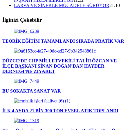
İNŞAATI HIZLA İLERLİYOR
11:52
LARVA VE SİNEKLE MÜCADELE SÜRÜYOR
21:10
İlginizi Çekebilir
TEORİK EĞİTİM TAMAMLANDI SIRADA PRATİK VAR
DÜZCE’DE CHP MİLLETVEKİLİ TALİH ÖZCAN VE
İLÇE BAŞKANI SİNAN DOĞAN’DAN HAYDER
DERNEĞİ’NE ZİYARET
BU SOKAKTA SANAT VAR
İLK 4 AYDA 21 BİN 300 TON EVSEL ATIK TOPLANDI