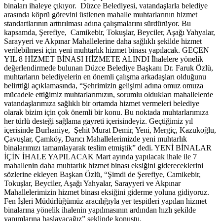
binaları ihaleye çıkıyor.
Düzce Belediyesi, vatandaşlarla belediye
arasında köprü görevini üstlenen mahalle muhtarlarının hizmet
standartlarının arttırılması adına çalışmalarını sürdürüyor. Bu
kapsamda, Şerefiye, Camikebir, Tokuşlar, Beyciler, Aşağı Yahyalar,
Sarayyeri ve Akpınar Mahallelerine daha sağlıklı şekilde hizmet
verilebilmesi için yeni muhtarlık hizmet binası yapılacak. GEÇEN
YIL 8 HİZMET BİNASI HİZMETE ALINDI İhalelere yönelik
değerlendirmede bulunan Düzce Belediye Başkanı Dr. Faruk Özlü,
muhtarların belediyelerin en önemli çalışma arkadaşları olduğunu
belirttiği açıklamasında, “Şehrimizin gelişimi adına omuz omuza
mücadele ettiğimiz muhtarlarımızın, sorumlu oldukları mahallelerde
vatandaşlarımıza sağlıklı bir ortamda hizmet vermeleri belediye
olarak bizim için çok önemli bir konu. Bu noktada muhtarlarımıza
her türlü desteği sağlama gayreti içerisindeyiz. Geçtiğimiz yıl
içerisinde Burhaniye, Şehit Murat Demir, Yeni, Mergiç, Kazukoğlu,
Çavuşlar, Çamköy, Darıcı Mahallelerimizde yeni muhtarlık
binalarımızı tamamlayarak teslim etmiştik” dedi. YENİ BİNALAR
İÇİN İHALE YAPILACAK Mart ayında yapılacak ihale ile 7
mahallenin daha muhtarlık hizmet binası eksiğini gidereceklerini
sözlerine ekleyen Başkan Özlü, “Şimdi de Şerefiye, Camikebir,
Tokuşlar, Beyciler, Aşağı Yahyalar, Sarayyeri ve Akpınar
Mahallelerimizin hizmet binası eksiğini giderme yoluna gidiyoruz.
Fen İşleri Müdürlüğümüz aracılığıyla yer tespitleri yapılan hizmet
binalarına yönelik ihalenin yapılmasının ardından hızlı şekilde
yapımlarına başlayacağız” şeklinde konuştu.