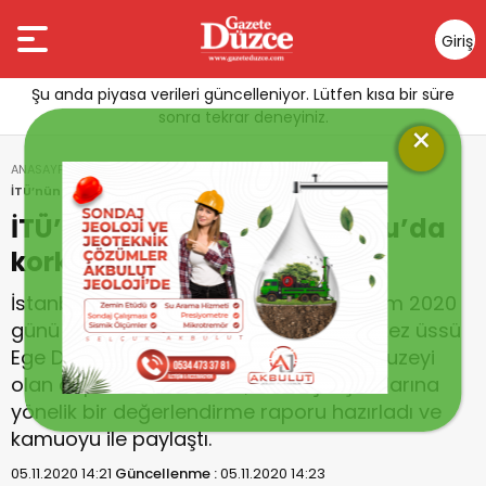
Giriş
Yap
Şu anda piyasa verileri güncelleniyor. Lütfen kısa bir süre
sonra tekrar deneyiniz.
×
ANASAYFA
DÜNYA
İTÜ’nün İzmir Deprem Raporu’da korkutan bulgular
İTÜ’nün İzmir Deprem Raporu’da
korkutan bulgular
İstanbul Teknik Üniversitesi (İTÜ), 30 Ekim 2020
günü saat 14.51’de gerçekleşen ve merkez üssü
Ege Denizi’ndeki Sisam Adası’nın 8 km kuzeyi
olan depremin ardından, saha çalışmalarına
yönelik bir değerlendirme raporu hazırladı ve
kamuoyu ile paylaştı.
05.11.2020 14:21
Güncellenme :
05.11.2020 14:23